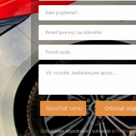
Cieľová
adresa
Kedy
Počet
osôb
Poznámka
Spočítať cenu
Odoslať ob
Odosláním objednávky súhlasíte s
Podmien