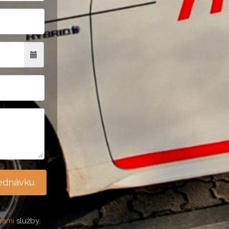
jednávku
kami
služby.