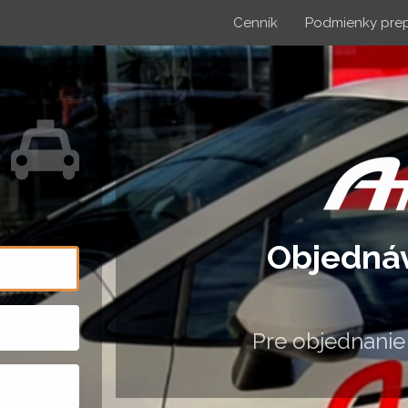
Cenník
Podmienky pre
Objednáv
Pre objednanie voz
Pov