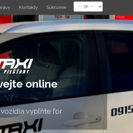
pravy
Kontakty
Súkromie
ejte online
idla vyplňte formulár.
inné úd