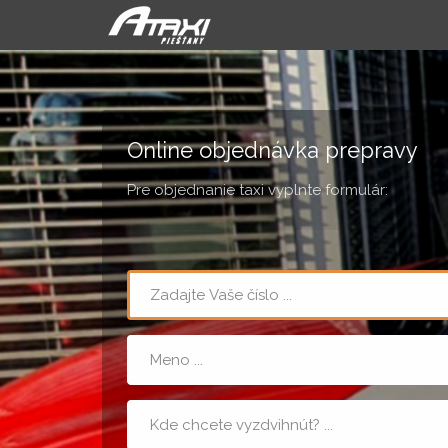
Online objednávka prepravy
Pre objednanie taxi vyplnte formulár:
Teléfón
Meno
Miesto
nástupu